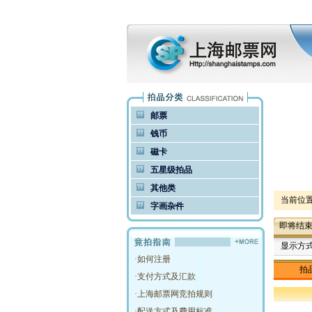
邮票
钱币
磁卡
五星级拍品
其他类
当前位
字画杂件
即将结
显示方
·
如何注册
拍
·
支付方式及汇款
·
上海邮票网竞拍规则
·
配送方式及费用标准