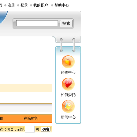
页
注册
登录
我的帐户
帮助中心
购物中心
如何委托
新闻中心
前价
剩余时间
0条 分0页：
到第
页