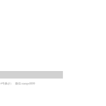
om（#号换@）
微信:stamps8899