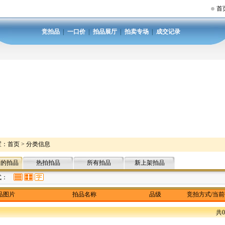
首
竞拍品
|
一口价
|
拍品展厅
|
拍卖专场
|
成交记录
置：
首页
>
分类信息
束的拍品
热拍拍品
所有拍品
新上架拍品
式：
品图片
拍品名称
品级
竞拍方式/当
共