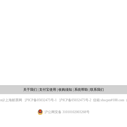
关于我们
|
支付宝使用
|
收购须知
|
系统帮助
|
联系我们
ight@上海邮票网
沪ICP备05032475号-1
沪ICP备05032475号-2
信箱:shscpm#188.c
沪公网安备 31010102003268号