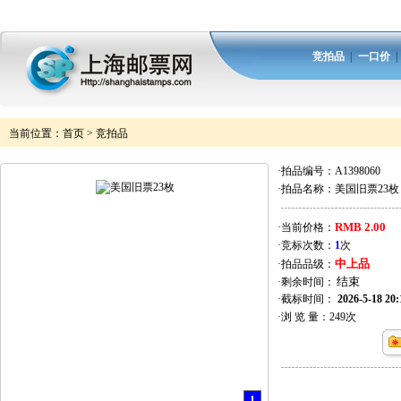
竞拍品
|
一口价
当前位置：
首页
>
竞拍品
·拍品编号：
A1398060
·拍品名称：
美国旧票23枚
RMB 2.00
·当前价格：
·竞标次数：
1
次
中上品
·拍品品级：
·剩余时间：
·截标时间：
2026-5-18 20:
·浏 览 量：
249
次
1