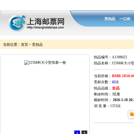
竞拍品
|
一口价
当前位置：
首页
>
竞拍品
·拍品编号：
A1398025
·拍品名称：
J25M科大小
RMB 2050.0
·当前价格：
·竞标次数：
42
次
全品
·拍品品级：
·剩余时间：
·截标时间：
2026-5-18 20:
·浏 览 量：
1353
次
1
2