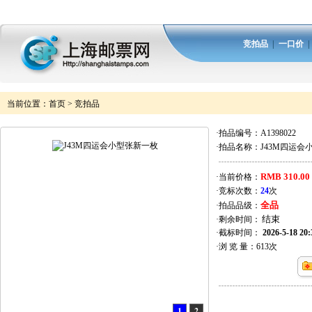
竞拍品
|
一口价
当前位置：
首页
>
竞拍品
·拍品编号：
A1398022
·拍品名称：
J43M四运会
RMB 310.00
·当前价格：
·竞标次数：
24
次
全品
·拍品品级：
·剩余时间：
·截标时间：
2026-5-18 20:
·浏 览 量：
613
次
1
2