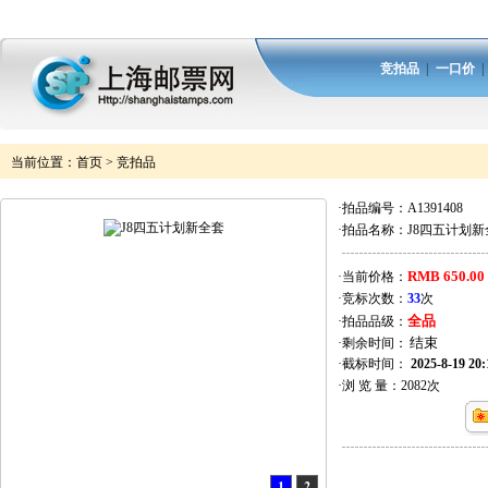
竞拍品
|
一口价
当前位置：
首页
>
竞拍品
·拍品编号：
A1391408
·拍品名称：
J8四五计划新
RMB 650.00
·当前价格：
·竞标次数：
33
次
全品
·拍品品级：
·剩余时间：
·截标时间：
2025-8-19 20:
·浏 览 量：
2082
次
1
2